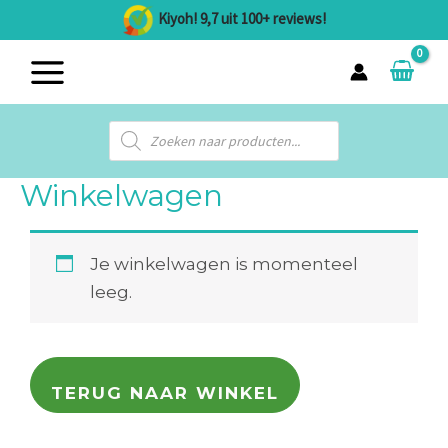
Ga
Kiyoh! 9,7 uit 100+ reviews!
naar
MAIN
de
inhoud
MENU
Producten
zoeken
Winkelwagen
Je winkelwagen is momenteel
leeg.
TERUG NAAR WINKEL