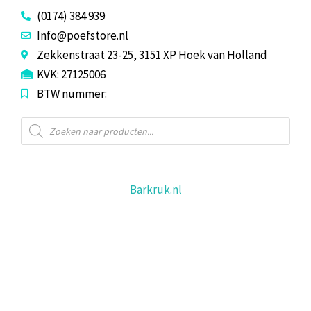
(0174) 384 939
Info@poefstore.nl
Zekkenstraat 23-25, 3151 XP Hoek van Holland
KVK: 27125006
BTW nummer:
Producten
zoeken
Barkruk.nl
Barkrukoutlet.nl
Horecaoutlet.nl