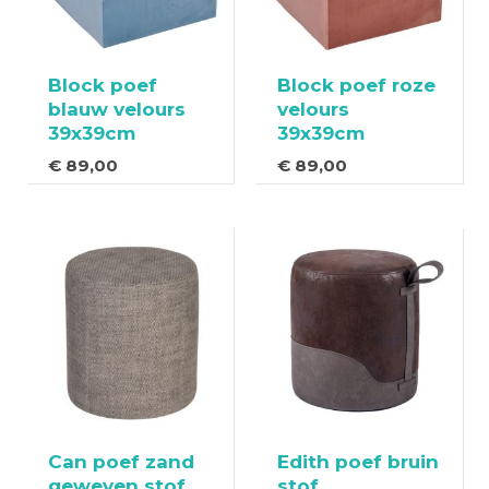
Block poef
Block poef roze
blauw velours
velours
39x39cm
39x39cm
€
89,00
€
89,00
Can poef zand
Edith poef bruin
geweven stof
stof