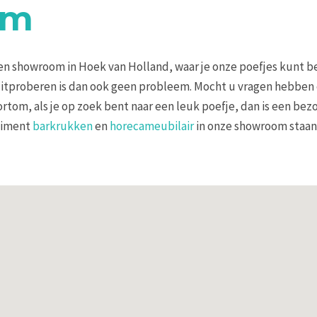
om
n showroom in Hoek van Holland, waar je onze poefjes kunt be
uitproberen is dan ook geen probleem. Mocht u vragen hebben o
rtom, als je op zoek bent naar een leuk poefje, dan is een b
rtiment
barkrukken
en
horecameubilair
in onze showroom staan