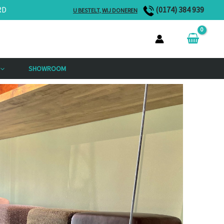
RD
(0174) 384 939
U BESTELT, WIJ DONEREN
SHOWROOM