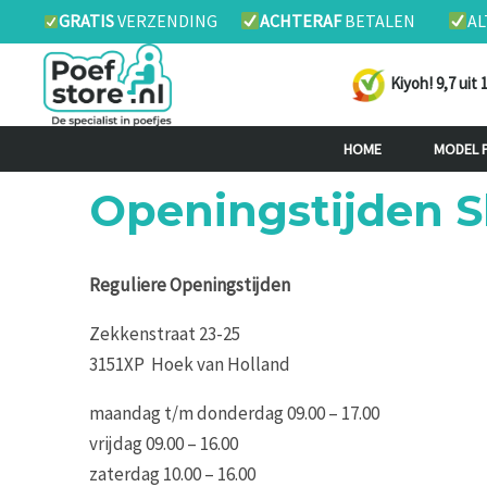
Ga
GRATIS
VERZENDING
ACHTERAF
BETALEN
AL
naar
de
Kiyoh! 9,7 uit 
inhoud
HOME
MODEL 
Openingstijden
Reguliere Openingstijden
Zekkenstraat 23-25
3151XP Hoek van Holland
maandag t/m donderdag 09.00 – 17.00
vrijdag 09.00 – 16.00
zaterdag 10.00 – 16.00