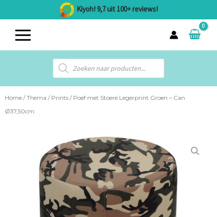
Ga
Kiyoh! 9,7 uit 100+ reviews!
naar
MAIN
de
inhoud
MENU
Producten
zoeken
Home
/
Thema
/
Prints
/ Poef met Stoere Legerprint Groen – Can
Ø37,50cm