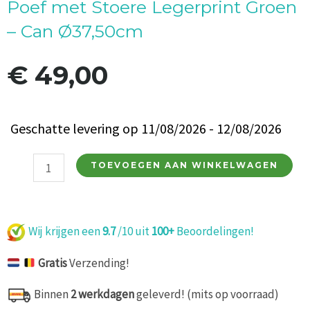
Poef met Stoere Legerprint Groen
– Can Ø37,50cm
€
49,00
Poef
Geschatte levering op 11/08/2026 - 12/08/2026
met
Stoere
TOEVOEGEN AAN WINKELWAGEN
Legerprint
Groen
-
Can
Wij krijgen een
9.7
/10 uit
100+
Beoordelingen!
Ø37,50cm
Gratis
Verzending!
aantal
Binnen
2 werkdagen
geleverd! (mits op voorraad)